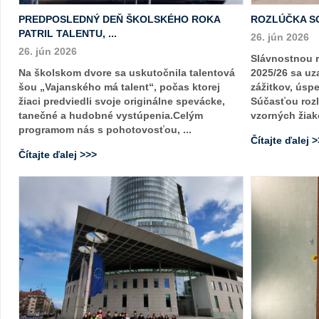
PREDPOSLEDNÝ DEŇ ŠKOLSKÉHO ROKA
ROZLÚČKA S
PATRIL TALENTU, ...
26. jún 2026
26. jún 2026
Slávnostnou 
Na školskom dvore sa uskutočnila talentová
2025/26 sa uza
šou „Vajanského má talent“, počas ktorej
zážitkov, úsp
žiaci predviedli svoje originálne spevácke,
Súčasťou rozl
tanečné a hudobné vystúpenia.Celým
vzorných žiako
programom nás s pohotovosťou, ...
Čítajte ďalej 
Čítajte ďalej >>>