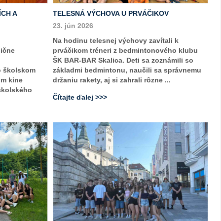
ÍCH A
TELESNÁ VÝCHOVA U PRVÁČIKOV
23. jún 2026
Na hodinu telesnej výchovy zavítali k
dične
prváčikom tréneri z bedmintonového klubu
ŠK BAR-BAR Skalica. Deti sa zoznámili so
o školskom
základmi bedmintonu, naučili sa správnemu
om kine
držaniu rakety, aj si zahrali rôzne ...
 školského
Čítajte ďalej >>>