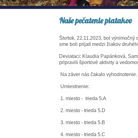
Naše pečatenie piatakov
Štvrtok, 22.11.2023, bol výnimočný d
sme boli prijatí medzi žiakov druhéh
Deviataci: Klaudia Papánková, Samu
pripravili športové aktivity a vedomo
Na záver nás čakalo vyhodnotenie.
Umiestnenie:
1. miesto - trieda 5.A
2. miesto - trieda 5.D
3. miesto - trieda 5.B
4. miesto - trieda 5.C