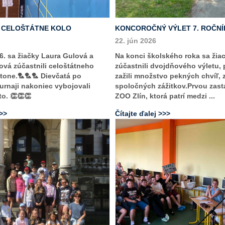
- CELOŠTÁTNE KOLO
KONCOROČNÝ VÝLET 7. ROČNÍ
22. jún 2026
6. sa žiačky Laura Gulová a
Na konci školského roka sa žiac
vá zúčastnili celoštátneho
zúčastnili dvojdňového výletu,
tone.🏸🏸🏸 Dievčatá po
zažili množstvo pekných chvíľ, 
rnaji nakoniec vybojovali
spoločných zážitkov.Prvou zast
to. 👏👏👏
ZOO Zlín, ktorá patrí medzi ...
>>>
Čítajte ďalej >>>