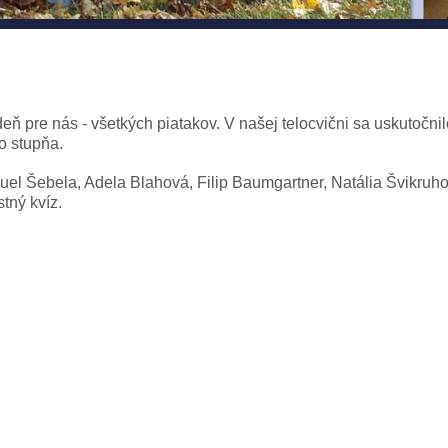
eň pre nás - všetkých piatakov. V našej telocvični sa uskutočni
o stupňa.
el Šebela, Adela Blahová, Filip Baumgartner, Natália Švikruh
stný kvíz.