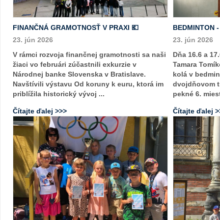
FINANČNÁ GRAMOTNOSŤ V PRAXI 💶
BEDMINTON 
23. jún 2026
23. jún 2026
V rámci rozvoja finančnej gramotnosti sa naši
Dňa 16.6 a 17.
žiaci vo februári zúčastnili exkurzie v
Tamara Tomíko
Národnej banke Slovenska v Bratislave.
kolá v bedmin
Navštívili výstavu Od koruny k euru, ktorá im
dvojdňovom tu
priblížila historický vývoj ...
pekné 6. mies
Čítajte ďalej >>>
Čítajte ďalej 