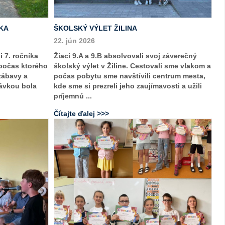
KA
ŠKOLSKÝ VÝLET ŽILINA
22. jún 2026
i 7. ročníka
Žiaci 9.A a 9.B absolvovali svoj záverečný
 počas ktorého
školský výlet v Žiline. Cestovali sme vlakom a
zábavy a
počas pobytu sme navštívili centrum mesta,
ávkou bola
kde sme si prezreli jeho zaujímavosti a užili
príjemnú ...
Čítajte ďalej >>>