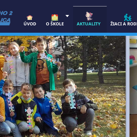
ÚVOD
O ŠKOLE
AKTUALITY
ŽIACI A ROD