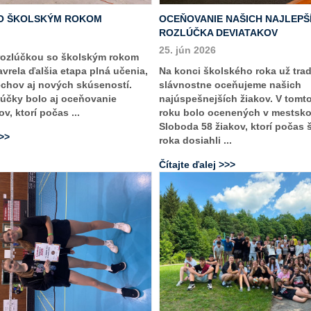
O ŠKOLSKÝM ROKOM
OCEŇOVANIE NAŠICH NAJLEPŠ
ROZLÚČKA DEVIATAKOV
25. jún 2026
rozlúčkou so školským rokom
vrela ďalšia etapa plná učenia,
Na konci školského roka už tra
echov aj nových skúseností.
slávnostne oceňujeme našich
účky bolo aj oceňovanie
najúspešnejších žiakov. V tomt
v, ktorí počas ...
roku bolo ocenených v mestsk
Sloboda 58 žiakov, ktorí počas
>>>
roka dosiahli ...
Čítajte ďalej >>>