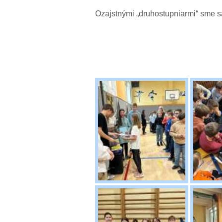
Ozajstnými „druhostupniarmi“ sme sa
Za ŠP: Lara P