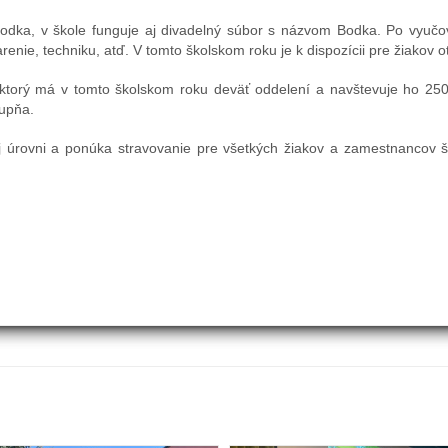
Bodka, v škole funguje aj divadelný súbor s názvom Bodka. Po vyuč
enie, techniku, atď. V tomto školskom roku je k dispozícii pre žiakov 
, ktorý má v tomto školskom roku deväť oddelení a navštevuje ho 250
tupňa.
j úrovni a ponúka stravovanie pre všetkých žiakov a zamestnancov 