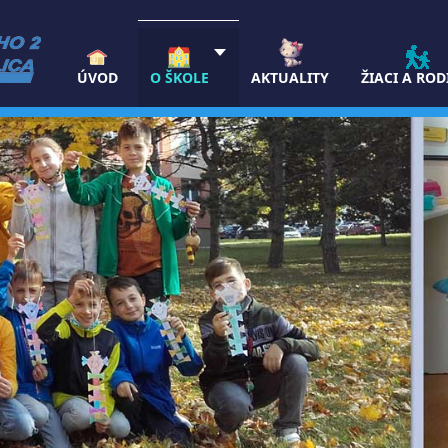
ÚVOD
O ŠKOLE
AKTUALITY
ŽIACI A ROD