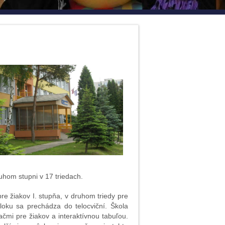
ruhom stupni v 17 triedach.
re žiakov I. stupňa, v druhom triedy pre
loku sa prechádza do telocviční. Škola
ačmi pre žiakov a interaktívnou tabuľou.