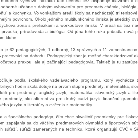
je hudobná výchova, nakoľko táto učebňa tiež disponuje klavírom a
 odborné učebne s dobrým vybavením pre predmety chémia, biológia, 
bňu“ a kuchynku. Vo vonkajšom areáli školy sa nachádzajú tri tenisové 
melým povrchom. Okolo jedného multifunkčného ihriska je atletický 
ddychová zóna s preliezkami a workoutové ihrisko. V areáli sa tiež 
: prvouka, prírodoveda a biológia. Od júna tohto roku pribudla nová
om klube.
ho je 62 pedagogických, 1 odborný, 13 správnych a 11 zamestnancov 
 4 pracovníci na dohodu. Pedagogický zbor je možné charakterizovať a
četnou praxou, ale aj začínajúci pedagógovia. Taktiež je tu zastúp
očňuje podľa školského vzdelávacieho programu, ktorý vychádza 
lných hodín škola dotuje na prvom stupni predmety: matematika, sloven
ili pre predmety: anglický jazyk, matematika, slovenský jazyk a liter
ové predmety, ako alternatívu pre druhý cudzí jazyk: finančnú gramot
kého jazyka a literatúry a cvičenia z matematiky.
 a špeciálneho pedagóga, čím chce skvalitniť podmienky pre žiakov 
om zapájania sa do väčšiny predmetových olympiád a športových súťa
h súťaží, súťaží zameraných na techniku, ktoré organizujú CVČ v Ska