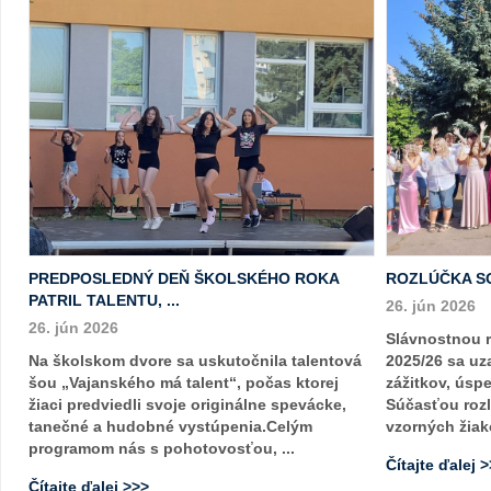
PREDPOSLEDNÝ DEŇ ŠKOLSKÉHO ROKA
ROZLÚČKA S
PATRIL TALENTU, ...
26. jún 2026
26. jún 2026
Slávnostnou 
Na školskom dvore sa uskutočnila talentová
2025/26 sa uza
šou „Vajanského má talent“, počas ktorej
zážitkov, úsp
žiaci predviedli svoje originálne spevácke,
Súčasťou rozl
tanečné a hudobné vystúpenia.Celým
vzorných žiako
programom nás s pohotovosťou, ...
Čítajte ďalej 
Čítajte ďalej >>>