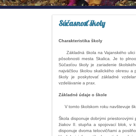
Súčasnosť školy
Charakteristika školy
Základná škola na Vajanského ulici v 
pôsobnosti mesta Skalica. Je to plnoo
Súčasťou školy je zariadenie školskéh
najväčšou školou skalického okresu a p
školy je poskytovať základné vzdela
vzdelávanie a prax.
Základné údaje o škole
V tomto školskom roku navštevuje šk
Škola disponuje dobrými priestorovými p
žiakov II. stupňa a spojovací blok, v
disponuje dvoma telocvičňami a posilňov