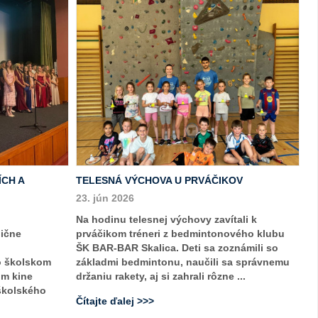
ÍCH A
TELESNÁ VÝCHOVA U PRVÁČIKOV
23. jún 2026
Na hodinu telesnej výchovy zavítali k
dične
prváčikom tréneri z bedmintonového klubu
ŠK BAR-BAR Skalica. Deti sa zoznámili so
o školskom
základmi bedmintonu, naučili sa správnemu
om kine
držaniu rakety, aj si zahrali rôzne ...
 školského
Čítajte ďalej >>>