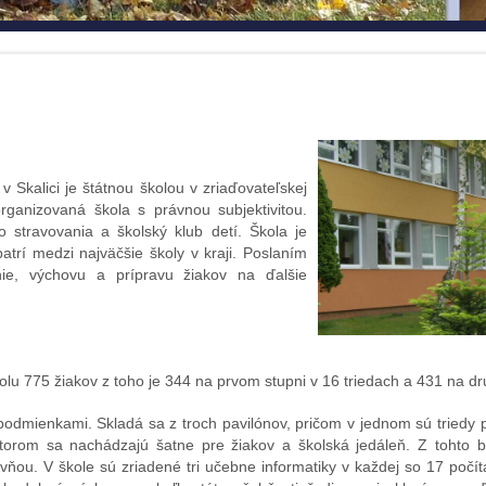
Skalici je štátnou školou v zriaďovateľskej
rganizovaná škola s právnou subjektivitou.
o stravovania a školský klub detí. Škola je
atrí medzi najväčšie školy v kraji. Poslaním
nie, výchovu a prípravu žiakov na ďalšie
olu 775 žiakov z toho je 344 na prvom stupni v 16 triedach a 431 na d
odmienkami. Skladá sa z troch pavilónov, pričom v jednom sú triedy p
 ktorom sa nachádzajú šatne pre žiakov a školská jedáleň. Z tohto b
ňou. V škole sú zriadené tri učebne informatiky v každej so 17 počít