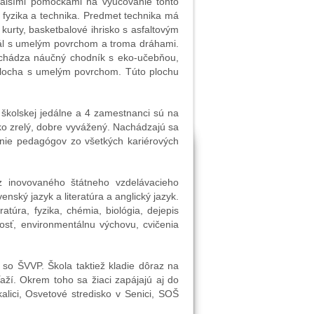
 ďalšími pomôckami na vyučovanie tohto
fyzika a technika. Predmet technika má
kurty, basketbalové ihrisko s asfaltovým
ovál s umelým povrchom a troma dráhami.
nachádza náučný chodník s eko-učebňou,
 plocha s umelým povrchom. Túto plochu
školskej jedálne a 4 zamestnanci sú na
ko zrelý, dobre vyvážený. Nachádzajú sa
enie pedagógov zo všetkých kariérových
z inovovaného štátneho vzdelávacieho
ský jazyk a literatúra a anglický jazyk.
atúra, fyzika, chémia, biológia, dejepis
nosť, environmentálnu výchovu, cvičenia
so ŠVVP. Škola taktiež kladie dôraz na
ží. Okrem toho sa žiaci zapájajú aj do
lici, Osvetové stredisko v Senici, SOŠ