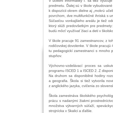
V učebni informatiky I. sa tiež vyuču
predmetu. Ďalej sú v škole vybudované
k dispozícii okrem dielne aj „mokrú uče
povrchom, dve multifunkčné ihriská s u
Súčasťou vonkajšieho areálu je tiež o
ktorý slúži predovšetkým pre predmety
budú môcť využívať žiaci a deti v školsk
V škole pracuje 91 zamestnancov, z to
rodičovskej dovolenke. V škole pracujú
tu pedagogickí zamestnanci s mnoho po
stupňov.
Výchovno-vzdelávací proces sa uskut
programu ISCED 1 a ISCED 2. Z disponibi
Na druhom sa disponibilné hodiny rozdel
a geografia. Škola si tiež vytvorila n
z anglického jazyka, cvičenia zo slovens
Škola zamestnáva školského psychológa
prácu s nadanými žiakmi prostredníctv
množstva výtvarných súťaží, speváckyc
strojnícka v Skalici a ďalšie.