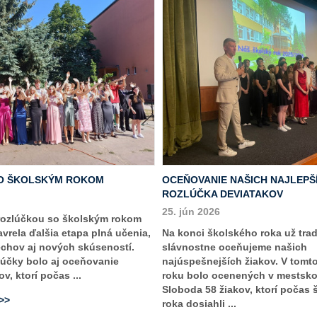
O ŠKOLSKÝM ROKOM
OCEŇOVANIE NAŠICH NAJLEPŠ
ROZLÚČKA DEVIATAKOV
25. jún 2026
rozlúčkou so školským rokom
vrela ďalšia etapa plná učenia,
Na konci školského roka už tra
echov aj nových skúseností.
slávnostne oceňujeme našich
účky bolo aj oceňovanie
najúspešnejších žiakov. V tomt
v, ktorí počas ...
roku bolo ocenených v mestsk
Sloboda 58 žiakov, ktorí počas
>>>
roka dosiahli ...