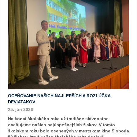
OCEŇOVANIE NAŠICH NAJLEPŠÍCH A ROZLÚČKA
DEVIATAKOV
25. jún 2026
Na konci školského roka už tradične slávnostne
oceňujeme našich najúspešnejších žiakov. V tomto
školskom roku bolo ocenených v mestskom kine Sloboda
58 žiakov, ktorí počas školského roka dosiahli ...