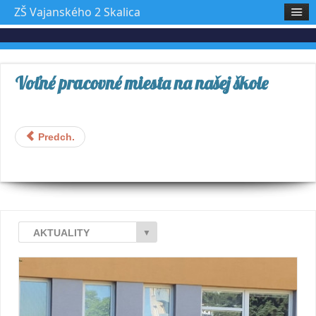
ZŠ Vajanského 2 Skalica
Voľné pracovné miesta na našej škole
Predch.
AKTUALITY
▼