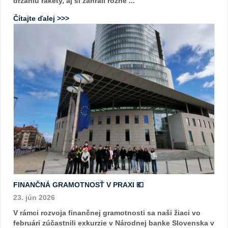
držaniu rakety, aj si zahrali rôzne ...
Čítajte ďalej >>>
FINANČNÁ GRAMOTNOSŤ V PRAXI 💶
23. jún 2026
V rámci rozvoja finančnej gramotnosti sa naši žiaci vo
februári zúčastnili exkurzie v Národnej banke Slovenska v