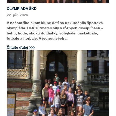
OLYMPIÁDA ŠKD
22. jún 2026
V našom školskom klube detí sa uskutočnila športová
olympiáda. Deti si zmerali sily v rôznych disciplínach –
behu, hode, skoku do diaľky, volejbale, basketbale,
futbale a florbale. V jednotlivých ...
Čítajte ďalej >>>