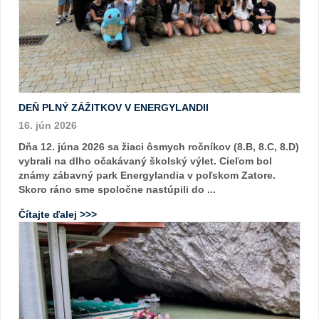
DEŇ PLNÝ ZÁŽITKOV V ENERGYLANDII
16. jún 2026
Dňa 12. júna 2026 sa žiaci ôsmych ročníkov (8.B, 8.C, 8.D)
vybrali na dlho očakávaný školský výlet. Cieľom bol
známy zábavný park Energylandia v poľskom Zatore.
Skoro ráno sme spoločne nastúpili do ...
Čítajte ďalej >>>