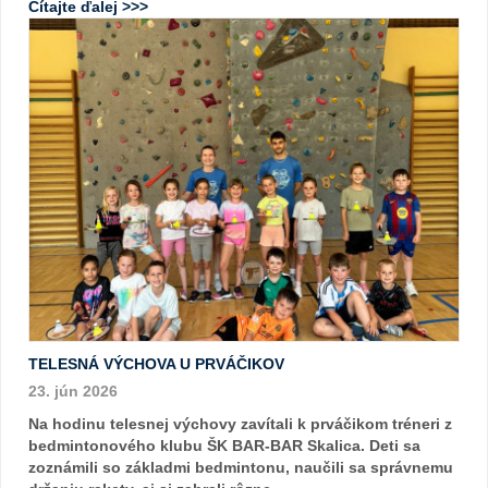
Čítajte ďalej >>>
TELESNÁ VÝCHOVA U PRVÁČIKOV
23. jún 2026
Na hodinu telesnej výchovy zavítali k prváčikom tréneri z
bedmintonového klubu ŠK BAR-BAR Skalica. Deti sa
zoznámili so základmi bedmintonu, naučili sa správnemu