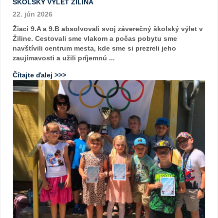
ŠKOLSKÝ VÝLET ŽILINA
22. jún 2026
Žiaci 9.A a 9.B absolvovali svoj záverečný školský výlet v
Žiline. Cestovali sme vlakom a počas pobytu sme
navštívili centrum mesta, kde sme si prezreli jeho
zaujímavosti a užili príjemnú ...
Čítajte ďalej >>>