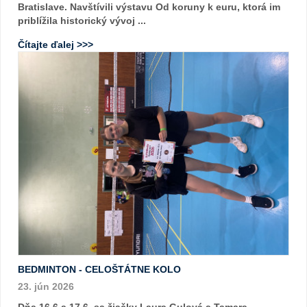
Bratislave. Navštívili výstavu Od koruny k euru, ktorá im
priblížila historický vývoj ...
Čítajte ďalej >>>
BEDMINTON - CELOŠTÁTNE KOLO
23. jún 2026
Dňa 16.6 a 17.6. sa žiačky Laura Gulová a Tamara