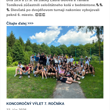
Tomíková zúčastnili celoštátneho kolá v bedmintone.🏸🏸
🏸 Dievčatá po dvojdňovom turnaji nakoniec vybojovali
pekné 6. miesto. 👏👏👏
Čítajte ďalej >>>
KONCOROČNÝ VÝLET 7. ROČNÍKA
22. jún 2026