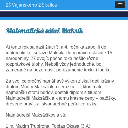
ZŠ Vajanského 2 Skalica
Matematická súťaž Maksík
Aj tento rok sa naši žiaci 3. a 4. ročníka zapojili do
matematickej súťaže Maksík, ktorý práve oslavuje 15.
narodeniny. 27 dvojíc počas roka riešilo rôzne
rozprávkové úlohy. Neboli vždy jednoduché, boli
zamerané na pozornosť, porozumenie textu i logiku.
Za svoj celoročný namáhavý výkon získali deti krásny
diplom Múdry Maksáčik a ceruzku. Tí, ktorí mali
najmenšiu stratu bodov, dostali diplom s titulom
Najmúdrejší Maksáčik a k tomu krásne ceny – batôžky,
drevené pravítka, štvorfarebné perá i ceruzky.
Najmúdrejší Maksáčikovia sú:
1.m. Maxim Trubiroha, Tobias Okasa (3.A),