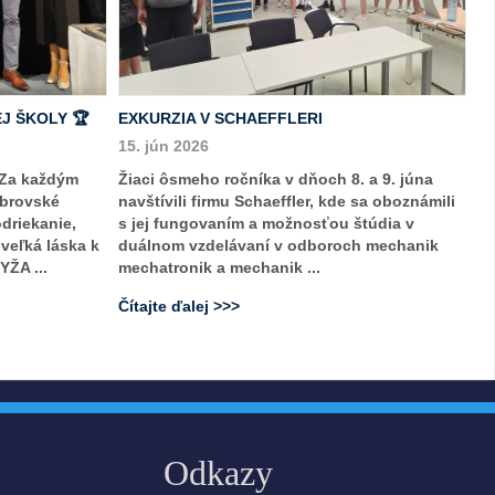
J ŠKOLY 🏆
EXKURZIA V SCHAEFFLERI
15. jún 2026
 Za každým
Žiaci ôsmeho ročníka v dňoch 8. a 9. júna
obrovské
navštívili firmu Schaeffler, kde sa oboznámili
odriekanie,
s jej fungovaním a možnosťou štúdia v
veľká láska k
duálnom vzdelávaní v odboroch mechanik
ŽA ...
mechatronik a mechanik ...
Čítajte ďalej >>>
Odkazy