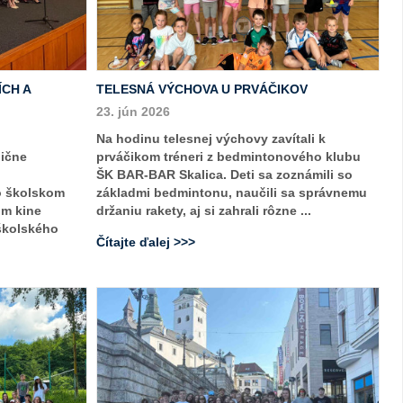
ÍCH A
TELESNÁ VÝCHOVA U PRVÁČIKOV
23. jún 2026
Na hodinu telesnej výchovy zavítali k
dične
prváčikom tréneri z bedmintonového klubu
ŠK BAR-BAR Skalica. Deti sa zoznámili so
o školskom
základmi bedmintonu, naučili sa správnemu
om kine
držaniu rakety, aj si zahrali rôzne ...
 školského
Čítajte ďalej >>>