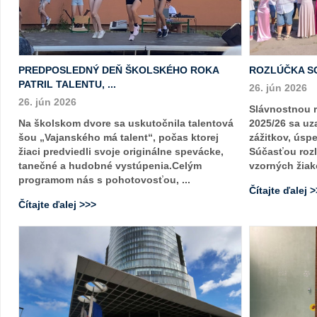
PREDPOSLEDNÝ DEŇ ŠKOLSKÉHO ROKA
ROZLÚČKA S
PATRIL TALENTU, ...
26. jún 2026
26. jún 2026
Slávnostnou 
Na školskom dvore sa uskutočnila talentová
2025/26 sa uza
šou „Vajanského má talent“, počas ktorej
zážitkov, úsp
žiaci predviedli svoje originálne spevácke,
Súčasťou rozl
tanečné a hudobné vystúpenia.Celým
vzorných žiako
programom nás s pohotovosťou, ...
Čítajte ďalej 
Čítajte ďalej >>>