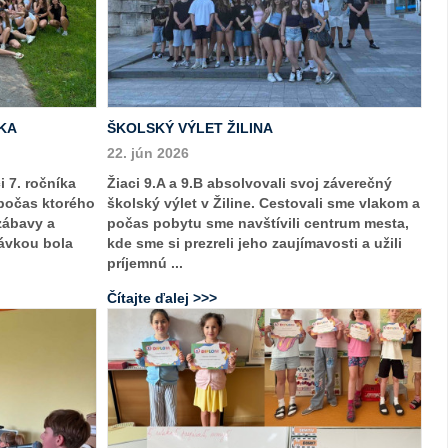
KA
ŠKOLSKÝ VÝLET ŽILINA
22. jún 2026
i 7. ročníka
Žiaci 9.A a 9.B absolvovali svoj záverečný
 počas ktorého
školský výlet v Žiline. Cestovali sme vlakom a
zábavy a
počas pobytu sme navštívili centrum mesta,
ávkou bola
kde sme si prezreli jeho zaujímavosti a užili
príjemnú ...
Čítajte ďalej >>>