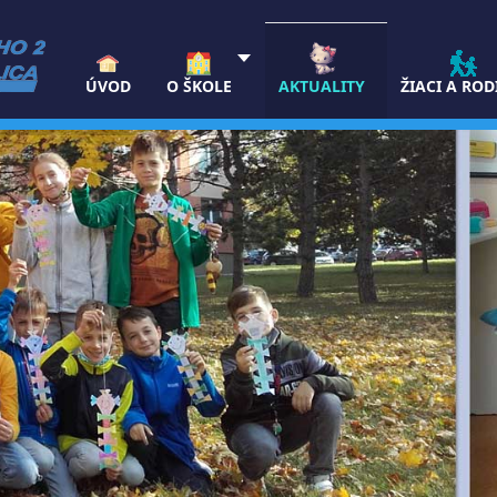
ÚVOD
O ŠKOLE
AKTUALITY
ŽIACI A ROD