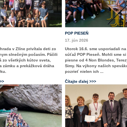
POP PIESEŇ
17. jún 2026
rada v Zlíne privítala deti zo
Utorok 16.6. sme usporiadali na
snym slnečným počasím. Páčili
súťaž POP Pieseň. Mohli sme s
á zo všetkých kútov sveta,
piesne od 4 Non Blondes, Terez
a zámku a prekážková dráha
Simy. Na výkony našich speváko
rku.
pozrieť nielen ich ...
>>>
Čítajte ďalej >>>