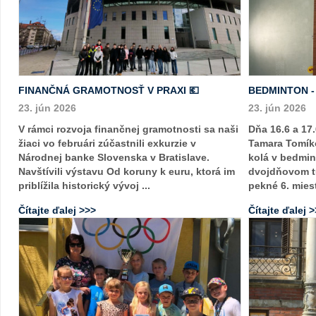
FINANČNÁ GRAMOTNOSŤ V PRAXI 💶
BEDMINTON 
23. jún 2026
23. jún 2026
V rámci rozvoja finančnej gramotnosti sa naši
Dňa 16.6 a 17.
žiaci vo februári zúčastnili exkurzie v
Tamara Tomíko
Národnej banke Slovenska v Bratislave.
kolá v bedmin
Navštívili výstavu Od koruny k euru, ktorá im
dvojdňovom tu
priblížila historický vývoj ...
pekné 6. mies
Čítajte ďalej >>>
Čítajte ďalej 