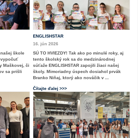
ENGLISHSTAR
16. jún 2026
 našej škole
SÚ TO HVIEZDY! Tak ako po minulé roky, aj
i vypočuť
tento školský rok sa do medzinárodnej
y Maškovej, či
súťaže ENGLISHSTAR zapojili žiaci našej
v sa prišli
školy. Mimoriadny úspech dosiahol prvák
Branko Niňaj, ktorý ako nováčik v ...
Čítajte ďalej >>>