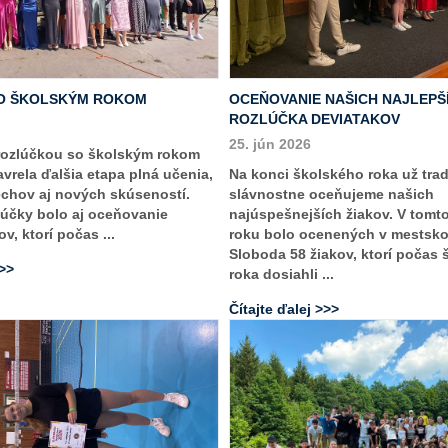
O ŠKOLSKÝM ROKOM
OCEŇOVANIE NAŠICH NAJLEPŠ
ROZLÚČKA DEVIATAKOV
25. jún 2026
rozlúčkou so školským rokom
vrela ďalšia etapa plná učenia,
Na konci školského roka už tra
echov aj nových skúseností.
slávnostne oceňujeme našich
účky bolo aj oceňovanie
najúspešnejších žiakov. V tomt
v, ktorí počas ...
roku bolo ocenených v mestsk
Sloboda 58 žiakov, ktorí počas
>>>
roka dosiahli ...
Čítajte ďalej >>>