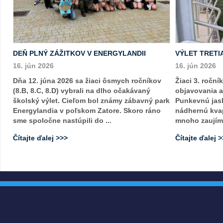
DEŇ PLNÝ ZÁŽITKOV V ENERGYLANDII
VÝLET TRETI
16. jún 2026
16. jún 2026
Dňa 12. júna 2026 sa žiaci ôsmych ročníkov
Žiaci 3. roční
(8.B, 8.C, 8.D) vybrali na dlho očakávaný
objavovania a 
školský výlet. Cieľom bol známy zábavný park
Punkevnú jask
Energylandia v poľskom Zatore. Skoro ráno
nádhernú kva
sme spoločne nastúpili do ...
mnoho zaujíma
Čítajte ďalej >>>
Čítajte ďalej 