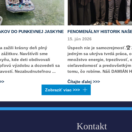
AKOV DO PUNKEVNEJ JASKYNE
FENOMENÁLNY HISTORIK NAŠE
15. jún 2026
ka zažili krásny deň plný
Úspech nie je samozrejmosť.🏆
zážitkov. Navštívili sme
jedným sa ukrýva tvrdá práca, 
yňu, kde deti obdivovali
množstvo energie, trpezlivosť, 
pľovú výzdobu a dozvedeli sa
cieľavedomosť a predovšetkým 
vostí. Nezabudnuteľnou ...
tomu, čo robíme. Náš DAMIÁN HY
>>>
Čítajte ďalej >>>
Kontakt