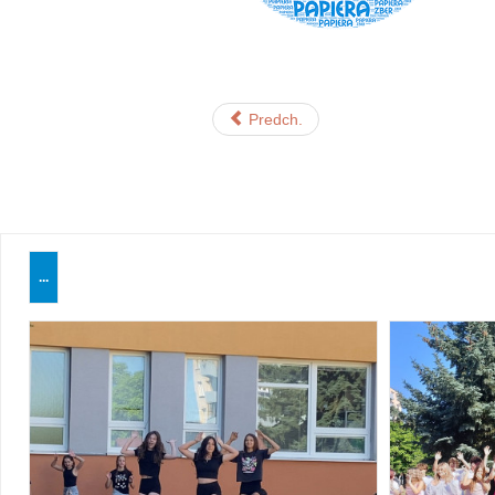
Predch.
...