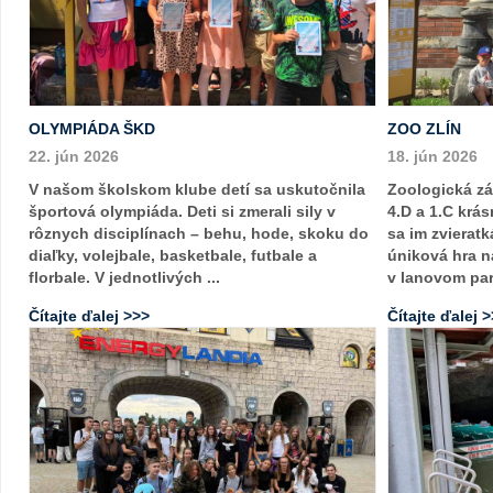
OLYMPIÁDA ŠKD
ZOO ZLÍN
22. jún 2026
18. jún 2026
V našom školskom klube detí sa uskutočnila
Zoologická záh
športová olympiáda. Deti si zmerali sily v
4.D a 1.C krá
rôznych disciplínach – behu, hode, skoku do
sa im zvieratk
diaľky, volejbale, basketbale, futbale a
úniková hra n
florbale. V jednotlivých ...
v lanovom pa
Čítajte ďalej >>>
Čítajte ďalej 