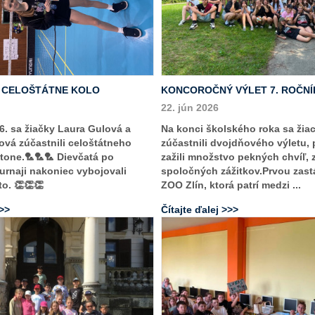
- CELOŠTÁTNE KOLO
KONCOROČNÝ VÝLET 7. ROČNÍ
22. jún 2026
6. sa žiačky Laura Gulová a
Na konci školského roka sa žiac
vá zúčastnili celoštátneho
zúčastnili dvojdňového výletu,
tone.🏸🏸🏸 Dievčatá po
zažili množstvo pekných chvíľ, 
rnaji nakoniec vybojovali
spoločných zážitkov.Prvou zast
to. 👏👏👏
ZOO Zlín, ktorá patrí medzi ...
>>>
Čítajte ďalej >>>