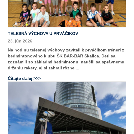
TELESNÁ VÝCHOVA U PRVÁČIKOV
23. jún 2026
Na hodinu telesnej výchovy zavítali k prváčikom tréneri z
bedmintonového klubu ŠK BAR-BAR Skalica. Deti sa
zoznámili so základmi bedmintonu, naučili sa správnemu
držaniu rakety, aj si zahrali rôzne ...
Čítajte ďalej >>>