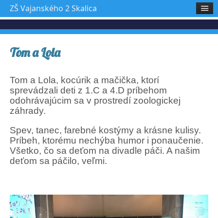
ZŠ Vajanského 2 Skalica
Tom a Lola
Tom a Lola, kocúrik a mačička, ktorí
sprevádzali deti z 1.C a 4.D príbehom
odohrávajúcim sa v prostredí zoologickej
záhrady.
Spev, tanec, farebné kostýmy a krásne kulisy.
Príbeh, ktorému nechýba humor i ponaučenie.
Všetko, čo sa deťom na divadle páči. A našim
deťom sa páčilo, veľmi.