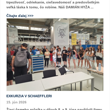
trpezlivosť, odriekanie, cieľavedomosť a predovšetkým
veľká láska k tomu, čo robíme. Náš DAMIÁN HYŽA ...
Čítajte ďalej >>>
EXKURZIA V SCHAEFFLERI
15. jún 2026
Žiaci ôsmeho ročníka v dňoch 8. a 9. júna navštívili firmu