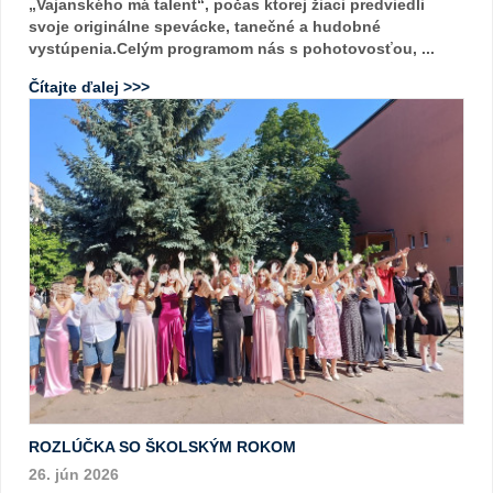
„Vajanského má talent“, počas ktorej žiaci predviedli
svoje originálne spevácke, tanečné a hudobné
vystúpenia.Celým programom nás s pohotovosťou, ...
Čítajte ďalej >>>
ROZLÚČKA SO ŠKOLSKÝM ROKOM
26. jún 2026