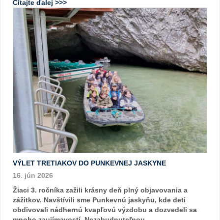
Čítajte ďalej >>>
VÝLET TRETIAKOV DO PUNKEVNEJ JASKYNE
16. jún 2026
Žiaci 3. ročníka zažili krásny deň plný objavovania a
zážitkov. Navštívili sme Punkevnú jaskyňu, kde deti
obdivovali nádhernú kvapľovú výzdobu a dozvedeli sa
mnoho zaujímavostí. Nezabudnuteľnou ...