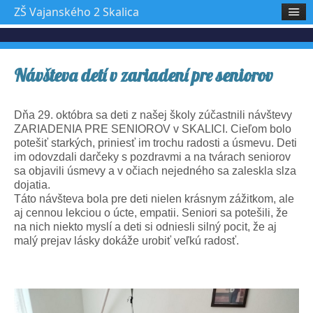
ZŠ Vajanského 2 Skalica
Návšteva detí v zariadení pre seniorov
Dňa 29. októbra sa deti z našej školy zúčastnili návštevy
ZARIADENIA PRE SENIOROV v SKALICI. Cieľom bolo
potešiť starkých, priniesť im trochu radosti a úsmevu. Deti
im odovzdali darčeky s pozdravmi a na tvárach seniorov
sa objavili úsmevy a v očiach nejedného sa zaleskla slza
dojatia.
Táto návšteva bola pre deti nielen krásnym zážitkom, ale
aj cennou lekciou o úcte, empatii. Seniori sa potešili, že
na nich niekto myslí a deti si odniesli silný pocit, že aj
malý prejav lásky dokáže urobiť veľkú radosť.