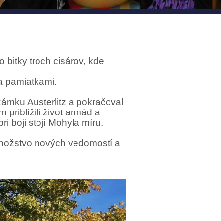
 bitky troch cisárov, kde
 a pamiatkami.
ámku Austerlitz a pokračoval
priblížili život armád a
i boji stojí Mohyla míru.
i množstvo nových vedomostí a