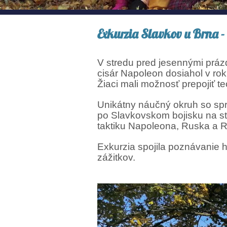
Exkurzia Slavkov u Brna - 
V stredu pred jesennými prázd
cisár Napoleon dosiahol v rok
Žiaci mali možnosť prepojiť t
Unikátny náučný okruh so sp
po Slavkovskom bojisku na str
taktiku Napoleona, Ruska a Ra
Exkurzia spojila poznávanie h
zážitkov.