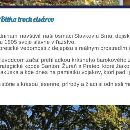
Bitka troch cisárov
ninami navštívili naši ôsmaci Slavkov u Brna, dejisko
u 1805 svoje slávne víťazstvo.
eoretické vedomosti z dejepisu s reálnym prostredím
rievodcom začal prehliadkou krásneho barokového z
ategické kopce Santon, Žuráň a Pratec, ktoré žiakom 
kúska a kde dnes na pamiatku vojakov, ktorí padli pr
istórie s krásou jesennej prírody a žiaci si odniesl