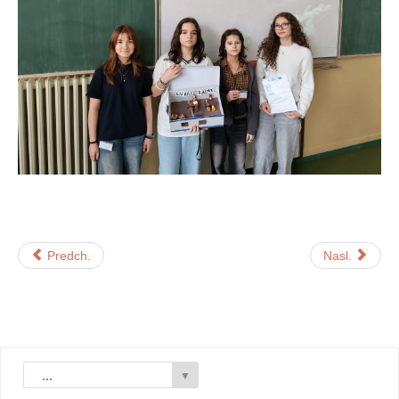
Predch.
Nasl.
...
▼