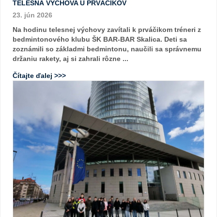
TELESNÁ VÝCHOVA U PRVÁČIKOV
23. jún 2026
Na hodinu telesnej výchovy zavítali k prváčikom tréneri z
bedmintonového klubu ŠK BAR-BAR Skalica. Deti sa
zoznámili so základmi bedmintonu, naučili sa správnemu
držaniu rakety, aj si zahrali rôzne ...
Čítajte ďalej >>>