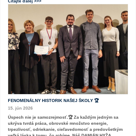
Čítajte ďalej >>>
FENOMENÁLNY HISTORIK NAŠEJ ŠKOLY 🏆
15. jún 2026
Úspech nie je samozrejmosť.🏆 Za každým jedným sa
ukrýva tvrdá práca, obrovské množstvo energie,
trpezlivosť, odriekanie, cieľavedomosť a predovšetkým
veľká láska k tomu, čo robíme. Náš DAMIÁN HYŽA ...