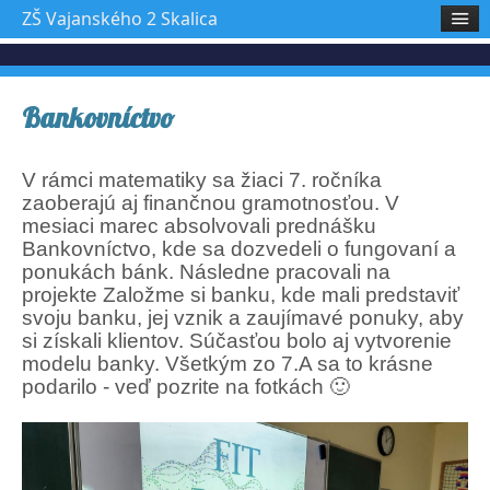
ZŠ Vajanského 2 Skalica
Bankovníctvo
V rámci matematiky sa žiaci 7. ročníka
zaoberajú aj finančnou gramotnosťou. V
mesiaci marec absolvovali prednášku
Bankovníctvo, kde sa dozvedeli o fungovaní a
ponukách bánk. Následne pracovali na
projekte Založme si banku, kde mali predstaviť
svoju banku, jej vznik a zaujímavé ponuky, aby
si získali klientov. Súčasťou bolo aj vytvorenie
modelu banky. Všetkým zo 7.A sa to krásne
podarilo - veď pozrite na fotkách 🙂