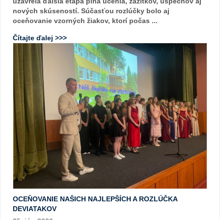
uzavrela ďalšia etapa plná učenia, zážitkov, úspechov aj
nových skúseností. Súčasťou rozlúčky bolo aj
oceňovanie vzorných žiakov, ktorí počas ...
Čítajte ďalej >>>
OCEŇOVANIE NAŠICH NAJLEPŠÍCH A ROZLÚČKA
DEVIATAKOV