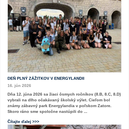
DEŇ PLNÝ ZÁŽITKOV V ENERGYLANDII
16. jún 2026
Dňa 12. júna 2026 sa žiaci ôsmych ročníkov (8.B, 8.C, 8.D)
vybrali na dlho očakávaný školský výlet. Cieľom bol
známy zábavný park Energylandia v poľskom Zatore.
Skoro ráno sme spoločne nastúpili do ...
Čítajte ďalej >>>