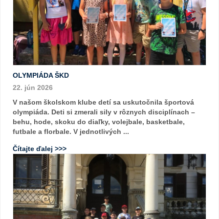
OLYMPIÁDA ŠKD
22. jún 2026
V našom školskom klube detí sa uskutočnila športová
olympiáda. Deti si zmerali sily v rôznych disciplínach –
behu, hode, skoku do diaľky, volejbale, basketbale,
futbale a florbale. V jednotlivých ...
Čítajte ďalej >>>