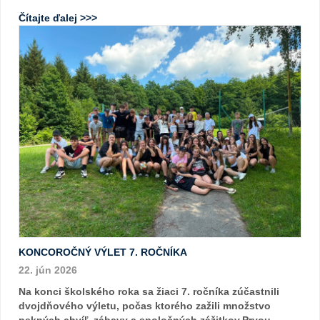
Čítajte ďalej >>>
KONCOROČNÝ VÝLET 7. ROČNÍKA
22. jún 2026
Na konci školského roka sa žiaci 7. ročníka zúčastnili
dvojdňového výletu, počas ktorého zažili množstvo
pekných chvíľ, zábavy a spoločných zážitkov.Prvou