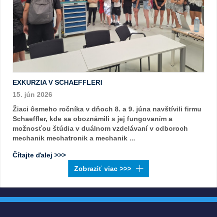
EXKURZIA V SCHAEFFLERI
15. jún 2026
Žiaci ôsmeho ročníka v dňoch 8. a 9. júna navštívili firmu
Schaeffler, kde sa oboznámili s jej fungovaním a
možnosťou štúdia v duálnom vzdelávaní v odboroch
mechanik mechatronik a mechanik ...
Čítajte ďalej >>>