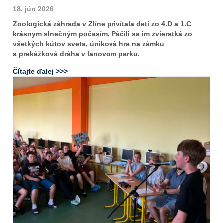
18. jún 2026
Zoologická záhrada v Zlíne privítala deti zo 4.D a 1.C
krásnym slnečným počasím. Páčili sa im zvieratká zo
všetkých kútov sveta, úniková hra na zámku
a prekážková dráha v lanovom parku.
Čítajte ďalej >>>