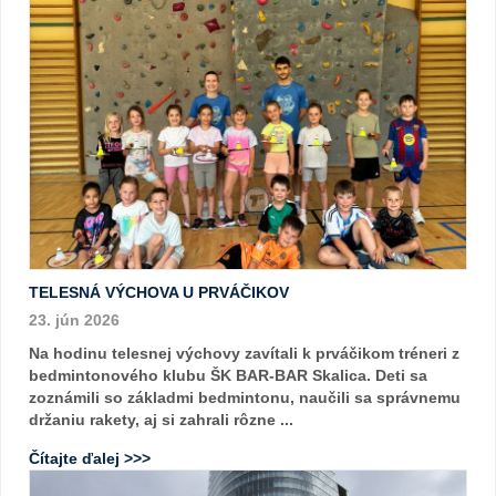
TELESNÁ VÝCHOVA U PRVÁČIKOV
23. jún 2026
Na hodinu telesnej výchovy zavítali k prváčikom tréneri z
bedmintonového klubu ŠK BAR-BAR Skalica. Deti sa
zoznámili so základmi bedmintonu, naučili sa správnemu
držaniu rakety, aj si zahrali rôzne ...
Čítajte ďalej >>>