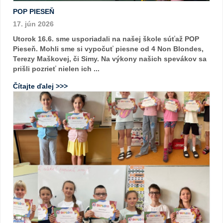
POP PIESEŇ
17. jún 2026
Utorok 16.6. sme usporiadali na našej škole súťaž POP
Pieseň. Mohli sme si vypočuť piesne od 4 Non Blondes,
Terezy Maškovej, či Simy. Na výkony našich spevákov sa
prišli pozrieť nielen ich ...
Čítajte ďalej >>>