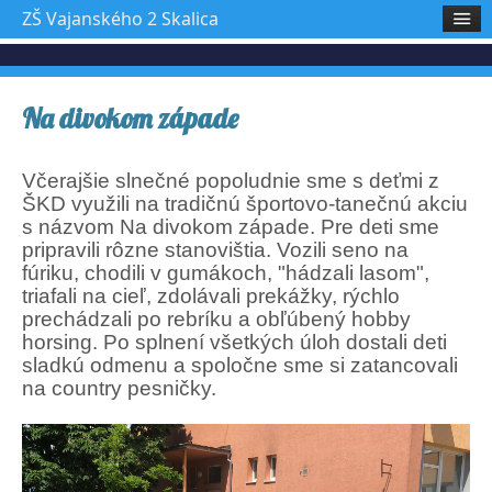
ZŠ Vajanského 2 Skalica
Na divokom západe
Včerajšie slnečné popoludnie sme s deťmi z
ŠKD využili na tradičnú športovo-tanečnú akciu
s názvom Na divokom západe. Pre deti sme
pripravili rôzne stanovištia. Vozili seno na
fúriku, chodili v gumákoch, "hádzali lasom",
triafali na cieľ, zdolávali prekážky, rýchlo
prechádzali po rebríku a obľúbený hobby
horsing. Po splnení všetkých úloh dostali deti
sladkú odmenu a spoločne sme si zatancovali
na country pesničky.