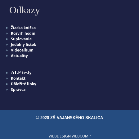
Odkazy
Žiacka knižka
Rozvrh hodín
Suplovanie
Jedálny lístok
Videoalbum
Aktuality
ALF testy
Kontakt
Dôležité linky
Správca
© 2020 ZŠ VAJANSKÉHO SKALICA
WEBDESIGN WEBCOMP