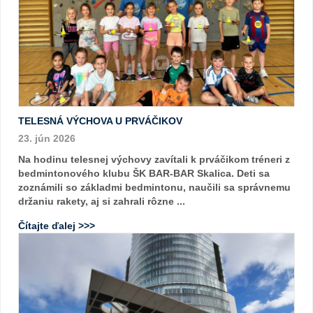
TELESNÁ VÝCHOVA U PRVÁČIKOV
23. jún 2026
Na hodinu telesnej výchovy zavítali k prváčikom tréneri z
bedmintonového klubu ŠK BAR-BAR Skalica. Deti sa
zoznámili so základmi bedmintonu, naučili sa správnemu
držaniu rakety, aj si zahrali rôzne ...
Čítajte ďalej >>>