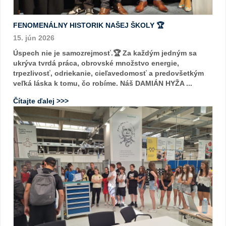
FENOMENÁLNY HISTORIK NAŠEJ ŠKOLY 🏆
15. jún 2026
Úspech nie je samozrejmosť.🏆 Za každým jedným sa
ukrýva tvrdá práca, obrovské množstvo energie,
trpezlivosť, odriekanie, cieľavedomosť a predovšetkým
veľká láska k tomu, čo robíme. Náš DAMIÁN HYŽA ...
Čítajte ďalej >>>