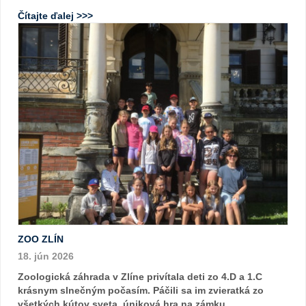
Čítajte ďalej >>>
ZOO ZLÍN
18. jún 2026
Zoologická záhrada v Zlíne privítala deti zo 4.D a 1.C
krásnym slnečným počasím. Páčili sa im zvieratká zo
všetkých kútov sveta, úniková hra na zámku