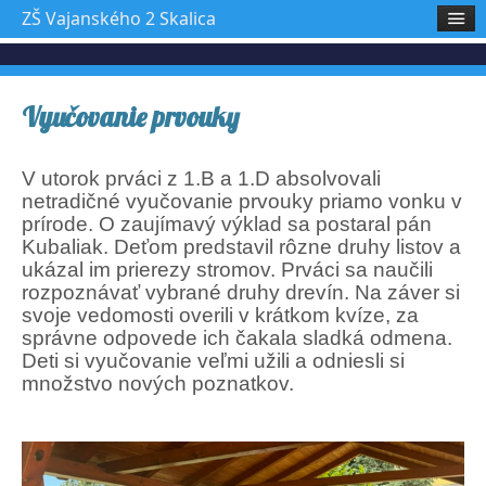
ZŠ Vajanského 2 Skalica
Vyučovanie prvouky
V utorok prváci z 1.B a 1.D absolvovali
netradičné vyučovanie prvouky priamo vonku v
prírode. O zaujímavý výklad sa postaral pán
Kubaliak. Deťom predstavil rôzne druhy listov a
ukázal im prierezy stromov. Prváci sa naučili
rozpoznávať vybrané druhy drevín. Na záver si
svoje vedomosti overili v krátkom kvíze, za
správne odpovede ich čakala sladká odmena.
Deti si vyučovanie veľmi užili a odniesli si
množstvo nových poznatkov.