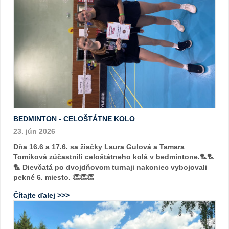
BEDMINTON - CELOŠTÁTNE KOLO
23. jún 2026
Dňa 16.6 a 17.6. sa žiačky Laura Gulová a Tamara
Tomíková zúčastnili celoštátneho kolá v bedmintone.🏸🏸
🏸 Dievčatá po dvojdňovom turnaji nakoniec vybojovali
pekné 6. miesto. 👏👏👏
Čítajte ďalej >>>