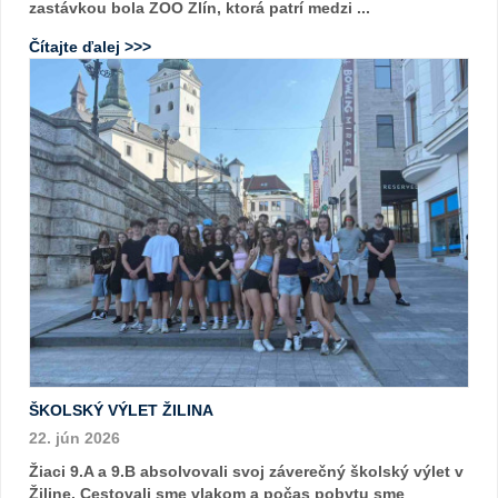
zastávkou bola ZOO Zlín, ktorá patrí medzi ...
Čítajte ďalej >>>
ŠKOLSKÝ VÝLET ŽILINA
22. jún 2026
Žiaci 9.A a 9.B absolvovali svoj záverečný školský výlet v
Žiline. Cestovali sme vlakom a počas pobytu sme