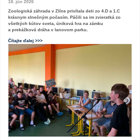
18. jún 2026
Zoologická záhrada v Zlíne privítala deti zo 4.D a 1.C
krásnym slnečným počasím. Páčili sa im zvieratká zo
všetkých kútov sveta, úniková hra na zámku
a prekážková dráha v lanovom parku.
Čítajte ďalej >>>