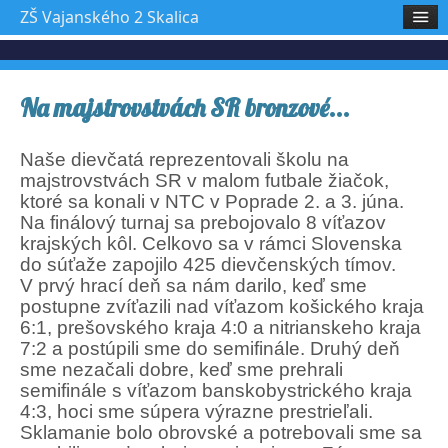
ZŠ Vajanského 2 Skalica
Na majstrovstvách SR bronzové...
Naše dievčatá reprezentovali školu na
majstrovstvách SR v malom futbale žiačok,
ktoré sa konali v NTC v Poprade 2. a 3. júna.
Na finálový turnaj sa prebojovalo 8 víťazov
krajských kôl. Celkovo sa v rámci Slovenska
do súťaže zapojilo 425 dievčenských tímov.
V prvý hrací deň sa nám darilo, keď sme
postupne zvíťazili nad víťazom košického kraja
6:1, prešovského kraja 4:0 a nitrianskeho kraja
7:2 a postúpili sme do semifinále. Druhý deň
sme nezačali dobre, keď sme prehrali
semifinále s víťazom banskobystrického kraja
4:3, hoci sme súpera výrazne prestrieľali.
Sklamanie bolo obrovské a potrebovali sme sa