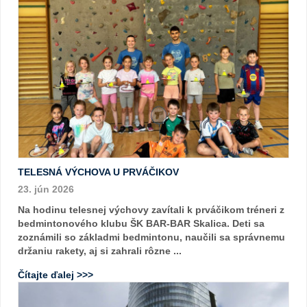
TELESNÁ VÝCHOVA U PRVÁČIKOV
23. jún 2026
Na hodinu telesnej výchovy zavítali k prváčikom tréneri z
bedmintonového klubu ŠK BAR-BAR Skalica. Deti sa
zoznámili so základmi bedmintonu, naučili sa správnemu
držaniu rakety, aj si zahrali rôzne ...
Čítajte ďalej >>>