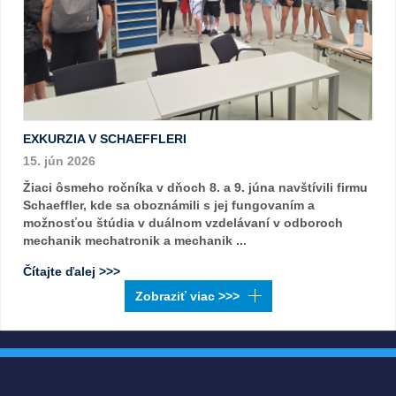
EXKURZIA V SCHAEFFLERI
15. jún 2026
Žiaci ôsmeho ročníka v dňoch 8. a 9. júna navštívili firmu
Schaeffler, kde sa oboznámili s jej fungovaním a
možnosťou štúdia v duálnom vzdelávaní v odboroch
mechanik mechatronik a mechanik ...
Čítajte ďalej >>>