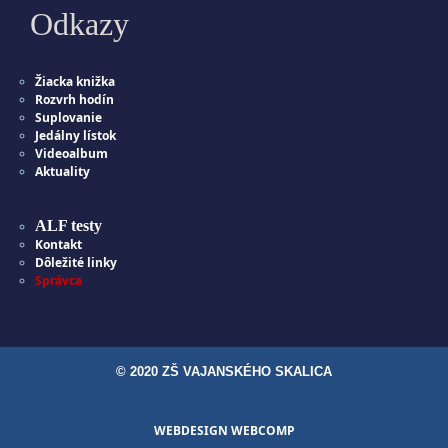
Odkazy
Žiacka knižka
Rozvrh hodín
Suplovanie
Jedálny lístok
Videoalbum
Aktuality
ALF testy
Kontakt
Dôležité linky
Správca
© 2020 ZŠ VAJANSKÉHO SKALICA
WEBDESIGN WEBCOMP