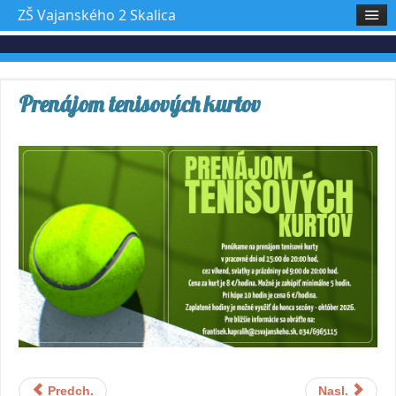
ZŠ Vajanského 2 Skalica
Prenájom tenisových kurtov
Predch.
Nasl.