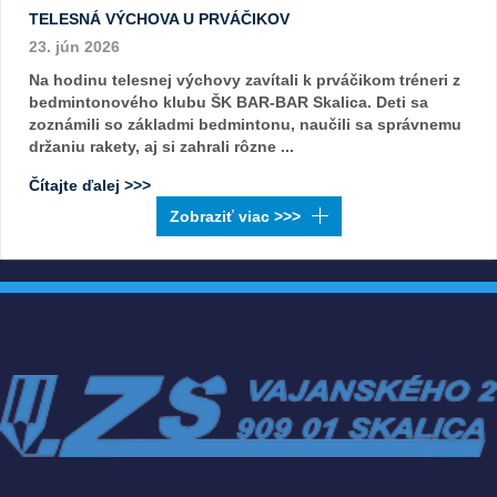
TELESNÁ VÝCHOVA U PRVÁČIKOV
23. jún 2026
Na hodinu telesnej výchovy zavítali k prváčikom tréneri z
bedmintonového klubu ŠK BAR-BAR Skalica. Deti sa
zoznámili so základmi bedmintonu, naučili sa správnemu
držaniu rakety, aj si zahrali rôzne ...
Čítajte ďalej >>>