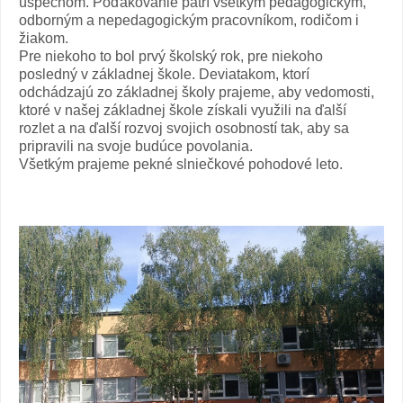
úspechom. Poďakovanie patrí všetkým pedagogickým,
odborným a nepedagogickým pracovníkom, rodičom i
žiakom.
Pre niekoho to bol prvý školský rok, pre niekoho
posledný v základnej škole. Deviatakom, ktorí
odchádzajú zo základnej školy prajeme, aby vedomosti,
ktoré v našej základnej škole získali využili na ďalší
rozlet a na ďalší rozvoj svojich osobností tak, aby sa
pripravili na svoje budúce povolania.
Všetkým prajeme pekné slniečkové pohodové leto.