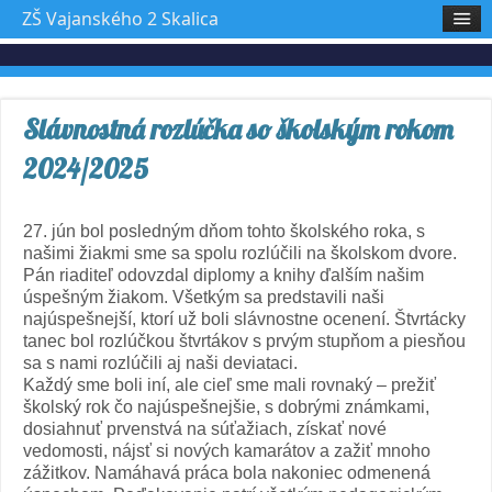
ZŠ Vajanského 2 Skalica
Slávnostná rozlúčka so školským rokom
2024/2025
27. jún bol posledným dňom tohto školského roka, s
našimi žiakmi sme sa spolu rozlúčili na školskom dvore.
Pán riaditeľ odovzdal diplomy a knihy ďalším našim
úspešným žiakom. Všetkým sa predstavili naši
najúspešnejší, ktorí už boli slávnostne ocenení. Štvrtácky
tanec bol rozlúčkou štvrtákov s prvým stupňom a piesňou
sa s nami rozlúčili aj naši deviataci.
Každý sme boli iní, ale cieľ sme mali rovnaký – prežiť
školský rok čo najúspešnejšie, s dobrými známkami,
dosiahnuť prvenstvá na súťažiach, získať nové
vedomosti, nájsť si nových kamarátov a zažiť mnoho
zážitkov. Namáhavá práca bola nakoniec odmenená