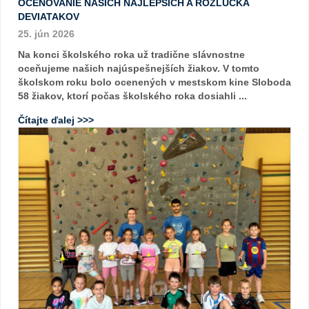
OCEŇOVANIE NAŠICH NAJLEPŠÍCH A ROZLÚČKA
DEVIATAKOV
25. jún 2026
Na konci školského roka už tradične slávnostne
oceňujeme našich najúspešnejších žiakov. V tomto
školskom roku bolo ocenených v mestskom kine Sloboda
58 žiakov, ktorí počas školského roka dosiahli ...
Čítajte ďalej >>>