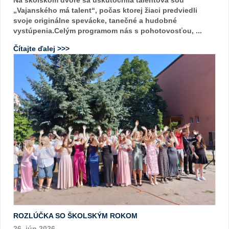
„Vajanského má talent“, počas ktorej žiaci predviedli
svoje originálne spevácke, tanečné a hudobné
vystúpenia.Celým programom nás s pohotovosťou, ...
Čítajte ďalej >>>
ROZLÚČKA SO ŠKOLSKÝM ROKOM
26. jún 2026