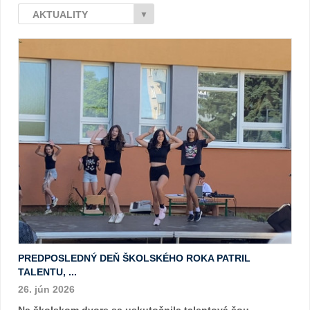
AKTUALITY
▼
PREDPOSLEDNÝ DEŇ ŠKOLSKÉHO ROKA PATRIL
TALENTU, ...
26. jún 2026
Na školskom dvore sa uskutočnila talentová šou