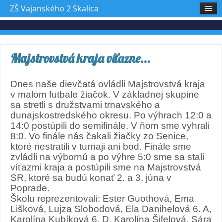
ZŠ Vajanského 2 Skalica
Majstrovstvá kraja víťazne...
Dnes naše dievčatá ovládli Majstrovstvá kraja
v malom futbale žiačok. V základnej skupine
sa stretli s družstvami trnavského a
dunajskostredského okresu. Po výhrach 12:0 a
14:0 postúpili do semifinále. V ňom sme vyhrali
8:0. Vo finále nás čakali žiačky zo Senice,
ktoré nestratili v turnaji ani bod. Finále sme
zvládli na výbornú a po výhre 5:0 sme sa stali
víťazmi kraja a postúpili sme na Majstrovstvá
SR, ktoré sa budú konať 2. a 3. júna v
Poprade.
Školu reprezentovali: Ester Guothová, Ema
Lišková, Lujza Slobodová, Ela Danihelová 6. A,
Karolína Kubíková 6. D, Karolína Šifelová, Sára