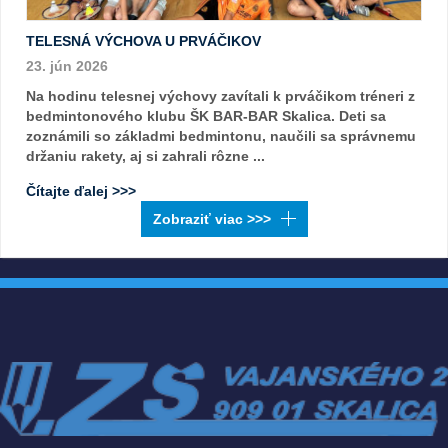
TELESNÁ VÝCHOVA U PRVÁČIKOV
23. jún 2026
Na hodinu telesnej výchovy zavítali k prváčikom tréneri z
bedmintonového klubu ŠK BAR-BAR Skalica. Deti sa
zoznámili so základmi bedmintonu, naučili sa správnemu
držaniu rakety, aj si zahrali rôzne ...
Čítajte ďalej >>>