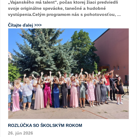
„Vajanského má talent“, počas ktorej žiaci predviedli
svoje originálne spevácke, tanečné a hudobné
vystúpenia.Celým programom nás s pohotovosťou, ...
Čítajte ďalej >>>
ROZLÚČKA SO ŠKOLSKÝM ROKOM
26. jún 2026