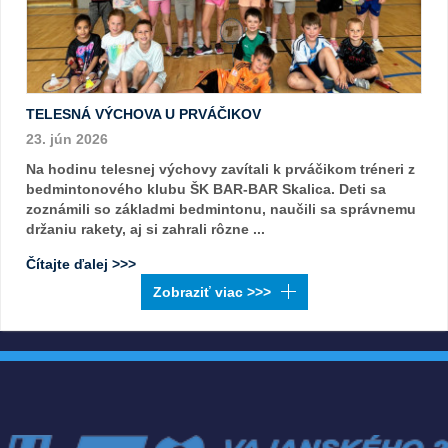
TELESNÁ VÝCHOVA U PRVÁČIKOV
23. jún 2026
Na hodinu telesnej výchovy zavítali k prváčikom tréneri z
bedmintonového klubu ŠK BAR-BAR Skalica. Deti sa
zoznámili so základmi bedmintonu, naučili sa správnemu
držaniu rakety, aj si zahrali rôzne ...
Čítajte ďalej >>>