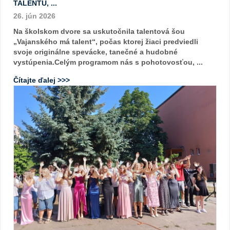
TALENTU, ...
26. jún 2026
Na školskom dvore sa uskutočnila talentová šou
„Vajanského má talent“, počas ktorej žiaci predviedli
svoje originálne spevácke, tanečné a hudobné
vystúpenia.Celým programom nás s pohotovosťou, ...
Čítajte ďalej >>>