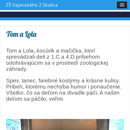
ZŠ Vajanského 2 Skalica
Tom a Lola
Tom a Lola, kocúrik a mačička, ktorí
sprevádzali deti z 1.C a 4.D príbehom
odohrávajúcim sa v prostredí zoologickej
záhrady.
Spev, tanec, farebné kostýmy a krásne kulisy.
Príbeh, ktorému nechýba humor i ponaučenie.
Všetko, čo sa deťom na divadle páči. A našim
deťom sa páčilo, veľmi.