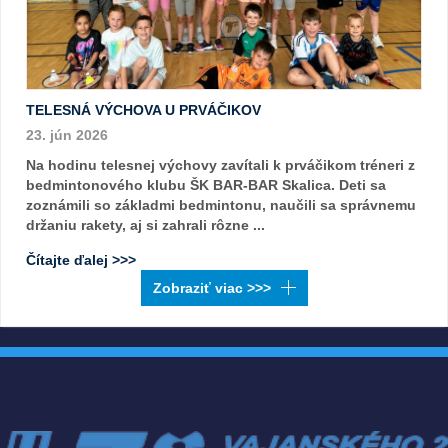
TELESNÁ VÝCHOVA U PRVÁČIKOV
23. jún 2026
Na hodinu telesnej výchovy zavítali k prváčikom tréneri z
bedmintonového klubu ŠK BAR-BAR Skalica. Deti sa
zoznámili so základmi bedmintonu, naučili sa správnemu
držaniu rakety, aj si zahrali rôzne ...
Čítajte ďalej >>>