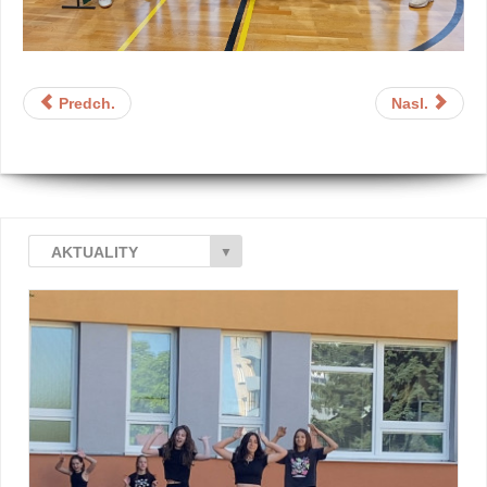
Predch.
Nasl.
AKTUALITY
▼