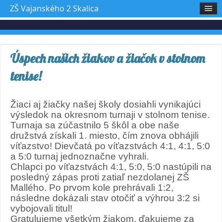
ZŠ Vajanského 2 Skalica
Úspech našich žiakov a žiačok v stolnom
tenise!
Žiaci aj žiačky našej školy dosiahli vynikajúci
výsledok na okresnom turnaji v stolnom tenise.
Turnaja sa zúčastnilo 5 škôl a obe naše
družstvá získali 1. miesto, čím znova obhájili
víťazstvo! Dievčatá po víťazstvách 4:1, 4:1, 5:0
a 5:0 turnaj jednoznačne vyhrali.
Chlapci po víťazstvách 4:1, 5:0, 5:0 nastúpili na
posledný zápas proti zatiaľ nezdolanej ZŠ
Mallého. Po prvom kole prehrávali 1:2,
následne dokázali stav otočiť a výhrou 3:2 si
vybojovali titul!
Gratulujeme všetkým žiakom, ďakujeme za