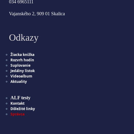
034 6965111
Vajanského 2, 909 01 Skalica
Odkazy
Žiacka knižka
Rozvrh hodín
Suplovanie
Jedálny lístok
Videoalbum
Aktuality
ALF testy
Kontakt
Dôležité linky
Správca