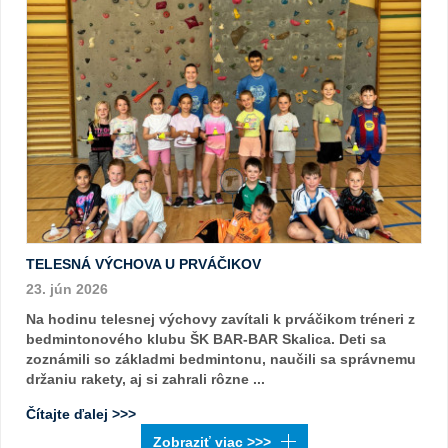
TELESNÁ VÝCHOVA U PRVÁČIKOV
23. jún 2026
Na hodinu telesnej výchovy zavítali k prváčikom tréneri z
bedmintonového klubu ŠK BAR-BAR Skalica. Deti sa
zoznámili so základmi bedmintonu, naučili sa správnemu
držaniu rakety, aj si zahrali rôzne ...
Čítajte ďalej >>>