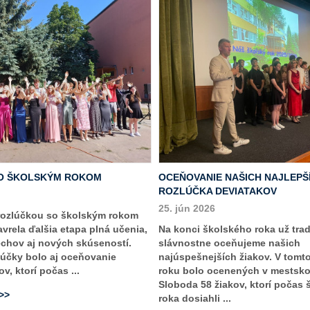
O ŠKOLSKÝM ROKOM
OCEŇOVANIE NAŠICH NAJLEPŠ
ROZLÚČKA DEVIATAKOV
25. jún 2026
rozlúčkou so školským rokom
vrela ďalšia etapa plná učenia,
Na konci školského roka už tra
echov aj nových skúseností.
slávnostne oceňujeme našich
účky bolo aj oceňovanie
najúspešnejších žiakov. V tomt
v, ktorí počas ...
roku bolo ocenených v mestsk
Sloboda 58 žiakov, ktorí počas
>>>
roka dosiahli ...