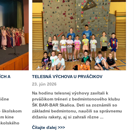
ÍCH A
TELESNÁ VÝCHOVA U PRVÁČIKOV
23. jún 2026
Na hodinu telesnej výchovy zavítali k
dične
prváčikom tréneri z bedmintonového klubu
ŠK BAR-BAR Skalica. Deti sa zoznámili so
o školskom
základmi bedmintonu, naučili sa správnemu
om kine
držaniu rakety, aj si zahrali rôzne ...
 školského
Čítajte ďalej >>>