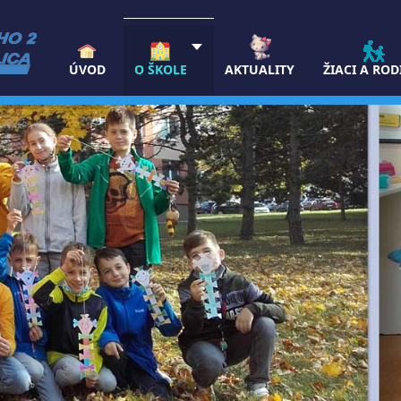
ÚVOD
O ŠKOLE
AKTUALITY
ŽIACI A ROD