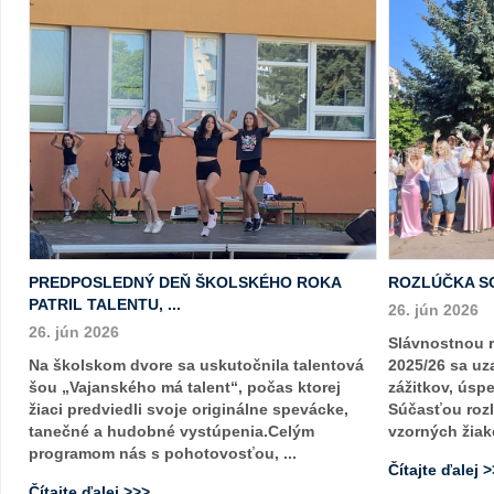
PREDPOSLEDNÝ DEŇ ŠKOLSKÉHO ROKA
ROZLÚČKA S
PATRIL TALENTU, ...
26. jún 2026
26. jún 2026
Slávnostnou 
Na školskom dvore sa uskutočnila talentová
2025/26 sa uza
šou „Vajanského má talent“, počas ktorej
zážitkov, úsp
žiaci predviedli svoje originálne spevácke,
Súčasťou rozl
tanečné a hudobné vystúpenia.Celým
vzorných žiako
programom nás s pohotovosťou, ...
Čítajte ďalej 
Čítajte ďalej >>>