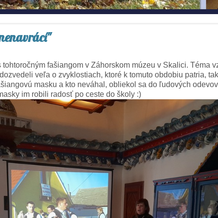
 nenavrácí"
ili s tohtoročným fašiangom v Záhorskom múzeu v Skalici. Téma
ozvedeli veľa o zvyklostiach, ktoré k tomuto obdobiu patria, ta
fašiangovú masku a kto neváhal, obliekol sa do ľudových odevov.
masky im robili radosť po ceste do školy :)