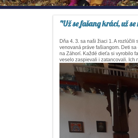
"Už se fašang krácí, už se
Dňa 4. 3. sa naši žiaci 1. A rozlúč
venovaná práve fašiangom. Deti sa d
na Záhorí. Každé dieťa si vyrobilo 
veselo zaspievali i zatancovali. Ich 