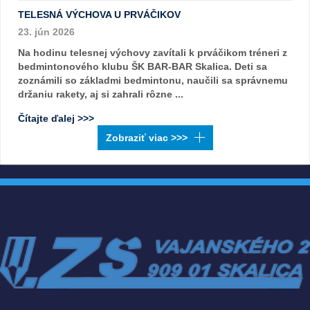
TELESNÁ VÝCHOVA U PRVÁČIKOV
23. jún 2026
Na hodinu telesnej výchovy zavítali k prváčikom tréneri z
bedmintonového klubu ŠK BAR-BAR Skalica. Deti sa
zoznámili so základmi bedmintonu, naučili sa správnemu
držaniu rakety, aj si zahrali rôzne ...
Čítajte ďalej >>>