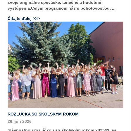
svoje originálne spevácke, tanečné a hudobné
vystúpenia.Celým programom nás s pohotovosťou, ...
Čítajte ďalej >>>
ROZLÚČKA SO ŠKOLSKÝM ROKOM
26. jún 2026
Slávnostnou rozlúčkou so školským rokom 2025/26 sa