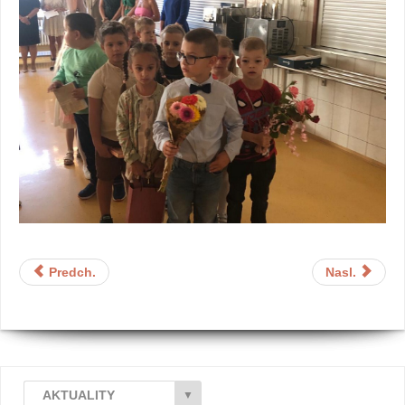
Predch.
Nasl.
AKTUALITY
▼