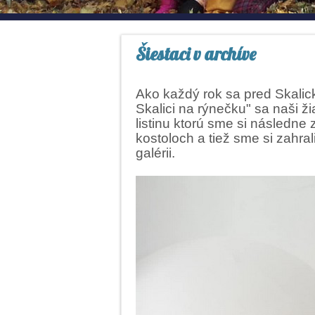
Šiestaci v archíve
Ako každý rok sa pred Skali
Skalici na rýnečku" sa naši ž
listinu ktorú sme si následne
kostoloch a tiež sme si zahra
galérii.