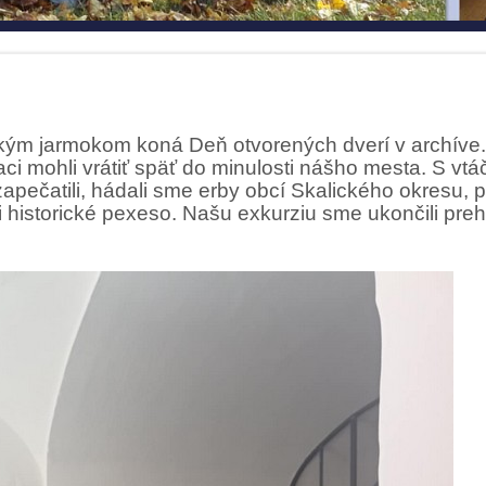
ckým jarmokom koná Deň otvorených dverí v archíve.
iaci mohli vrátiť späť do minulosti nášho mesta. S vt
 zapečatili, hádali sme erby obcí Skalického okresu, 
li historické pexeso. Našu exkurziu sme ukončili preh