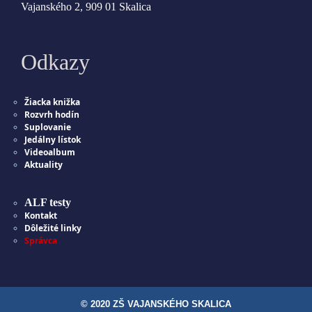
Vajanského 2, 909 01 Skalica
Odkazy
Žiacka knižka
Rozvrh hodín
Suplovanie
Jedálny lístok
Videoalbum
Aktuality
ALF testy
Kontakt
Dôležité linky
Správca
© 2020 ZŠ VAJANSKÉHO SKALICA