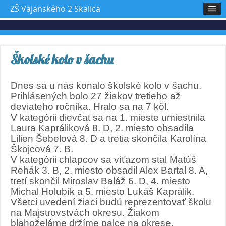
ZŠ Vajanského 2 Skalica
Školské kolo v šachu
Dnes sa u nás konalo školské kolo v šachu.
Prihlásených bolo 27 žiakov tretieho až
deviateho ročníka. Hralo sa na 7 kôl.
V kategórii dievčat sa na 1. mieste umiestnila
Laura Kapráliková 8. D, 2. miesto obsadila
Lilien Šebelová 8. D a tretia skončila Karolína
Škojcová 7. B.
V kategórii chlapcov sa víťazom stal Matúš
Rehák 3. B, 2. miesto obsadil Alex Bartal 8. A,
tretí skončil Miroslav Baláž 6. D, 4. miesto
Michal Holubík a 5. miesto Lukáš Kaprálik.
Všetci uvedení žiaci budú reprezentovať školu
na Majstrovstvách okresu. Žiakom
blahoželáme držíme palce na okrese.