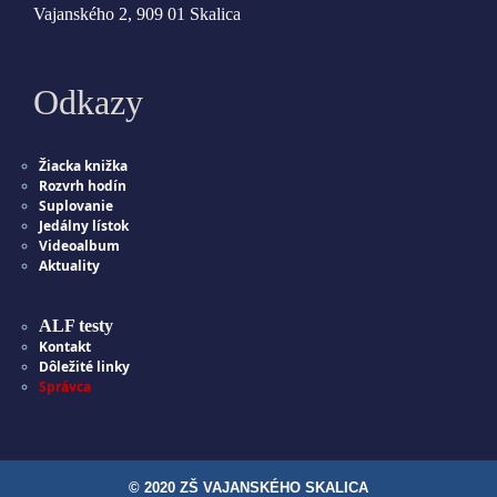
Vajanského 2, 909 01 Skalica
Odkazy
Žiacka knižka
Rozvrh hodín
Suplovanie
Jedálny lístok
Videoalbum
Aktuality
ALF testy
Kontakt
Dôležité linky
Správca
© 2020 ZŠ VAJANSKÉHO SKALICA