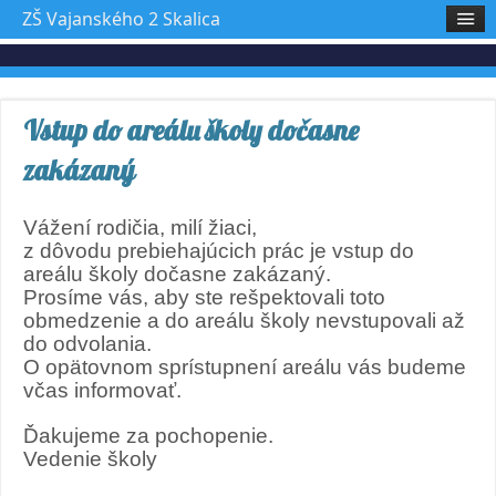
ZŠ Vajanského 2 Skalica
Vstup do areálu školy dočasne
zakázaný
Vážení rodičia, milí žiaci,
z dôvodu prebiehajúcich prác je vstup do
areálu školy dočasne zakázaný.
Prosíme vás, aby ste rešpektovali toto
obmedzenie a do areálu školy nevstupovali až
do odvolania.
O opätovnom sprístupnení areálu vás budeme
včas informovať.
Ďakujeme za pochopenie.
Vedenie školy